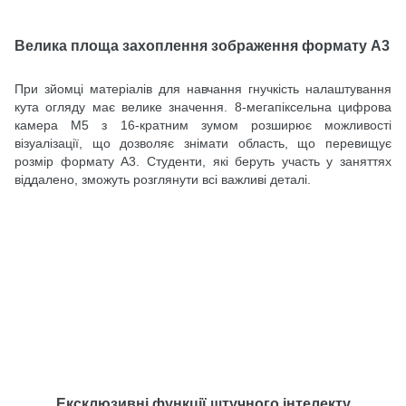
Велика площа захоплення зображення формату А3
При зйомці матеріалів для навчання гнучкість налаштування
кута огляду має велике значення. 8-мегапіксельна цифрова
камера M5 з 16-кратним зумом розширює можливості
візуалізації, що дозволяє знімати область, що перевищує
розмір формату A3. Студенти, які беруть участь у заняттях
віддалено, зможуть розглянути всі важливі деталі.
Ексклюзивні функції штучного інтелекту