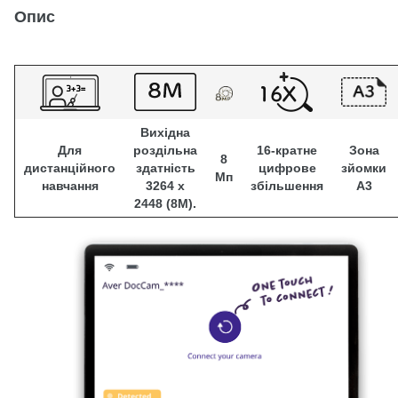
Опис
Вихідна
Для
роздільна
16-кратне
Зона
8
дистанційного
здатність
цифрове
зйомки
Мп
навчання
3264 x
збільшення
A3
2448 (8M).