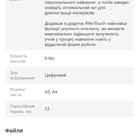
персонального навчання, а потім швидко
знайдіть оптимальний кут для
демонстрації матеріалів.
Додавши в додаток AVerTouch найновіші
функції штучного інтелекту, ви зможете
максимально підвищити залученість
учнів у процес навчання навіть у
віддаленій формі роботи.
Кількість
8 Мп
пікселів
Зум
Цифровий
зображення
Формат
A3, A4
листа
Гарантійний
12
термін, міс.
Файли