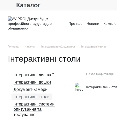
Каталог
Перейти до основного контенту
Про нас
Новини
Комплек
Контактна інформація
Головна
Каталог
Інтерактивне обладнання
Інтерактивні столи
Інтерактивні столи
Назва модифікації
Інтерактивні дисплеї
Інтерактивні дошки
Інтерактивний ст
Документ-камери
Інтерактивні столи
Інтерактивні системи
опитування та
тестування