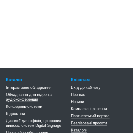
Каталог
Клієнтам
Інтерактивне обладнання
Вхід до кабінету
Обладнання для відео та
Про нас
аудіоконференцій
Новини
Конференц-системи
Комплексні рішення
Відеостіни
Партнерський портал
Дисплеї для офісів, цифрових
Реалізовані проєкти
вивісок, систем Digital Signage
Каталоги
Проєкційне обладнання