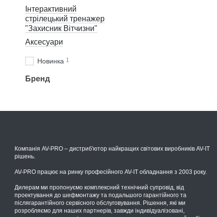
Інтерактивний
стрілецький тренажер
"Захисник Вітчизни"
Аксесуари
1
Новинка
Бренд
Компанія AV-PRO – дистриб'ютор найкращих світових виробників AV-IT
рішень.
AV-PRO працює на ринку професійного AV-IT обладнання з 2003 року.
Дилерам ми пропонуємо комплексний технічний супровід, від
проектування до шефмонтажу та подальшого гарантійного та
післягарантійного сервісного обслуговування. Рішення, які ми
розробляємо для наших партнерів, завжди індивідуалізовані,