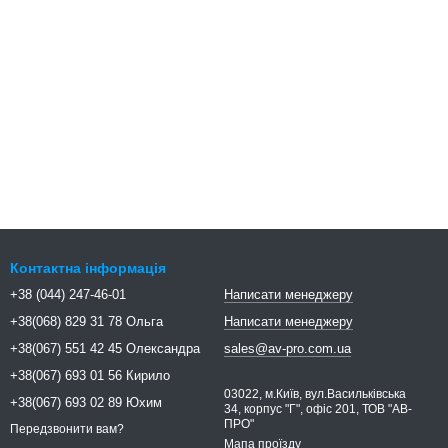
Контактна інформація
+38 (044) 247-46-01
Написати менеджеру
+38(068) 829 31 78 Ольга
Написати менеджеру
+38(067) 551 42 45 Олександра
sales@av-pro.com.ua
+38(067) 693 01 56 Кирило
03022, м.Київ, вул.Васильківська
+38(067) 693 02 89 Юхим
34, корпус "Г", офіс 201, ТОВ "АВ-
ПРО"
Передзвонити вам?
Мапа проїзду