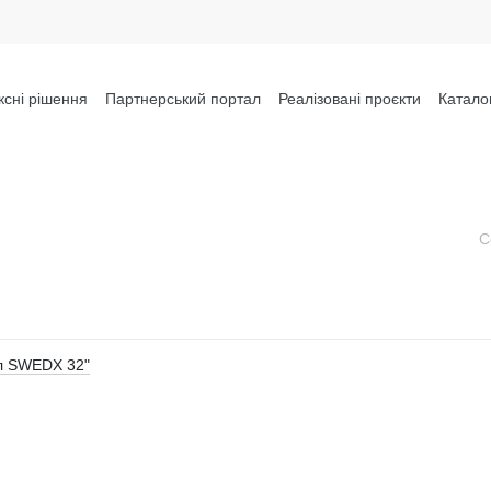
сні рішення
Партнерський портал
Реалізовані проєкти
Катало
С
іл SWEDX 32"