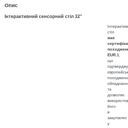
Опис
Інтерактивний сенсорний стіл 32"
Інтерактив
стіл
має
сертифіка
походжен
EUR.1
,
що
підтверджу
європейсь
походженн
обладнанн
та
дозволяє
використо
його
в
закупівлях
у