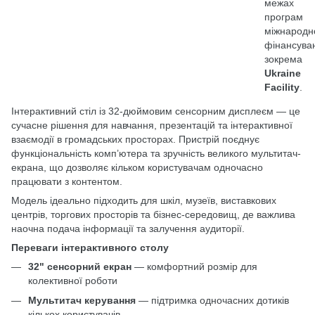
межах
програм
міжнародн
фінансува
зокрема
Ukraine
Facility
.
Інтерактивний стіл із 32-дюймовим сенсорним дисплеєм — це
сучасне рішення для навчання, презентацій та інтерактивної
взаємодії в громадських просторах. Пристрій поєднує
функціональність комп’ютера та зручність великого мультитач-
екрана, що дозволяє кільком користувачам одночасно
працювати з контентом.
Модель ідеально підходить для шкіл, музеїв, виставкових
центрів, торгових просторів та бізнес-середовищ, де важлива
наочна подача інформації та залучення аудиторії.
Переваги інтерактивного столу
32" сенсорний екран
— комфортний розмір для
колективної роботи
Мультитач керування
— підтримка одночасних дотиків
кількох користувачів