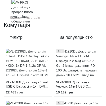
Каталог
Комутація
Комутація
Фільтр
За популярністю
ХІТ
VL-D230DL Док-станція 18-в-1
VL-D210DL Док-станція
USB-C DisplayLink-1x HDMI
Vuelogic 14-в-1 USB-C
2.1 8K30, 2x HDMI 2.0 4K60,
DisplayLink: вхід USB 3.2
22 469 грн
19 162 грн
1x DP 1.4.,2x DP
Gen2 із заряджанням PD 100
Вт, швидкість передачі даних
ХІТ
10 Гбіт/с, вихід на подвійний