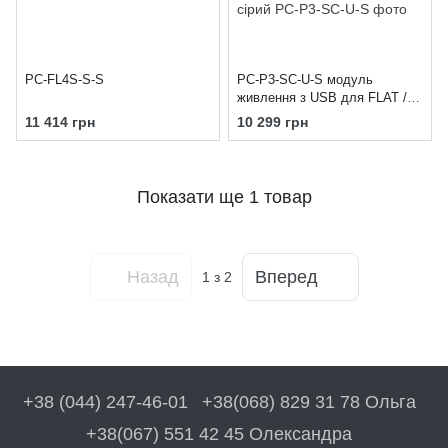
PC-FL4S-S-S
PC-P3-SC-U-S модуль
живлення з USB для FLAT /
MINI, 2 розетки + 2 USB, сірий
11 414 грн
10 299 грн
Показати ще 1 товар
Назад
Вперед
1
з 2
+38 (044) 247-46-01
+38(068) 829 31 78 Ольга
+38(067) 551 42 45 Олександра