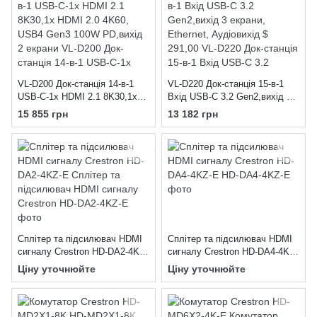
екран HDMI і DP, 4 порти USB
10 Гбіт/с, Gigabit Ethernet
VL-D200 Док-станція 14-в-1
VL-D220 Док-станція 15-в-1
USB-C-1x HDMI 2.1 8K30,1x
Вхід USB-C 3.2 Gen2,вихід 3
HDMI 2.0 4K60, USB4 Gen3
екрани, Ethernet, Аудіовихід $
15 855 грн
13 182 грн
100W PD,вихід 2 екрани
291,00
Сплітер та підсилювач HDMI
Сплітер та підсилювач HDMI
сигналу Crestron HD-DA2-4KZ-
сигналу Crestron HD-DA4-4KZ-
E
E
Ціну уточнюйте
Ціну уточнюйте