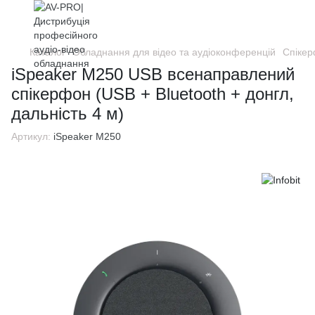
Каталог
Обладнання для відео та аудіоконференцій
Спіке
iSpeaker M250 USB всенаправлений
спікерфон (USB + Bluetooth + донгл,
дальність 4 м)
Артикул:
iSpeaker M250