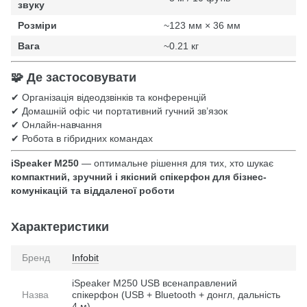
звуку
Розміри
~123 мм × 36 мм
Вага
~0.21 кг
🧩 Де застосовувати
✔ Організація відеодзвінків та конференцій
✔ Домашній офіс чи портативний гучний зв’язок
✔ Онлайн-навчання
✔ Робота в гібридних командах
iSpeaker M250
— оптимальне рішення для тих, хто шукає
компактний, зручний і якісний спікерфон для бізнес-
комунікацій та віддаленої роботи
Характеристики
Бренд
Infobit
iSpeaker M250 USB всенаправлений
Назва
спікерфон (USB + Bluetooth + донгл, дальність
4 м)