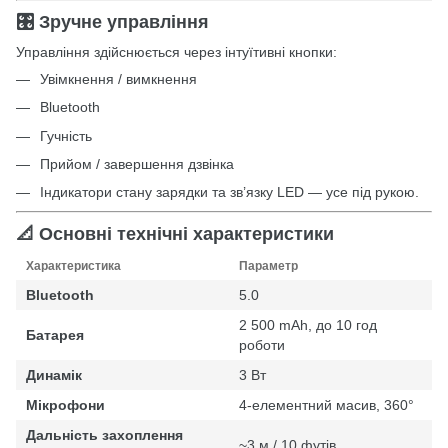
🎛️ Зручне управління
Управління здійснюється через інтуїтивні кнопки:
Увімкнення / вимкнення
Bluetooth
Гучність
Прийом / завершення дзвінка
Індикатори стану зарядки та зв’язку LED — усе під рукою.
📐 Основні технічні характеристики
Характеристика
Параметр
Bluetooth
5.0
2 500 mAh, до 10 год
Батарея
роботи
Динамік
3 Вт
Мікрофони
4-елементний масив, 360°
Дальність захоплення
~3 м / 10 футів