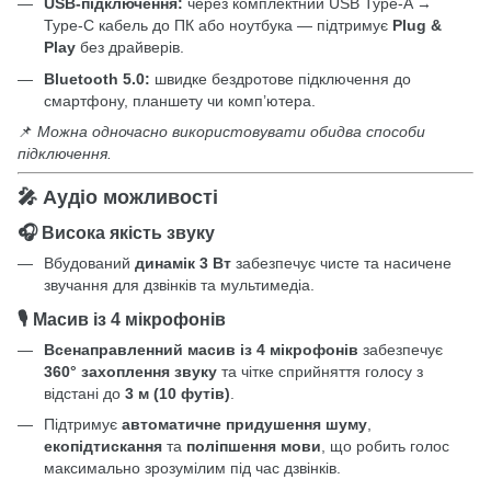
USB-підключення:
через комплектний USB Type-A →
Type-C кабель до ПК або ноутбука — підтримує
Plug &
Play
без драйверів.
Bluetooth 5.0:
швидке бездротове підключення до
смартфону, планшету чи комп’ютера.
📌
Можна одночасно використовувати обидва способи
підключення.
🎤 Аудіо можливості
🎧 Висока якість звуку
Вбудований
динамік 3 Вт
забезпечує чисте та насичене
звучання для дзвінків та мультимедіа.
🎙️ Масив із 4 мікрофонів
Всенаправленний масив із 4 мікрофонів
забезпечує
360° захоплення звуку
та чітке сприйняття голосу з
відстані до
3 м (10 футів)
.
Підтримує
автоматичне придушення шуму
,
екопідтискання
та
поліпшення мови
, що робить голос
максимально зрозумілим під час дзвінків.