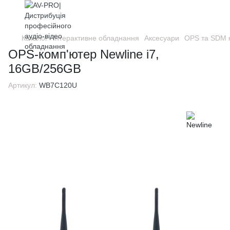
Каталог
Інтерактивне обладнання
Аксесуари
OPS та SDM 
OPS-комп'ютер Newline i7,
16GB/256GB
Артикул:
WB7C120U