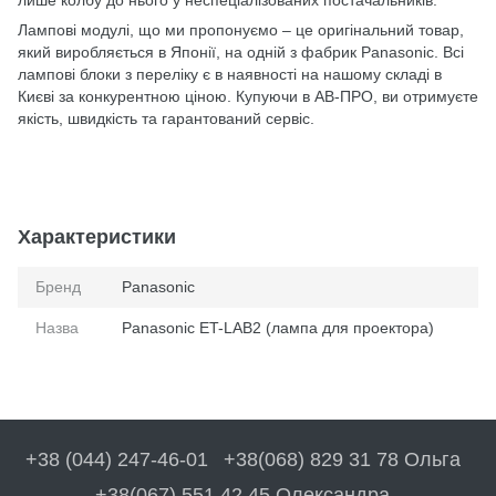
лише колбу до нього у неспеціалізованих постачальників.
Лампові модулі, що ми пропонуємо – це оригінальний товар,
який виробляється в Японії, на одній з фабрик Panasonic. Всі
лампові блоки з переліку є в наявності на нашому складі в
Києві за конкурентною ціною. Купуючи в АВ-ПРО, ви отримуєте
якість, швидкість та гарантований сервіс.
Характеристики
Бренд
Panasonic
Назва
Panasonic ET-LAB2 (лампа для проектора)
+38 (044) 247-46-01
+38(068) 829 31 78 Ольга
+38(067) 551 42 45 Олександра