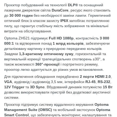
Проєктор побудований на технології
DLP®
та оснащений
лазерним джерелом світла
DuraCore
, ресурс якого становить
до
30 000 годин
без необхідності заміни лампи. Герметичний
оптичний блок із класом захисту
IP6X
запобігає потраплянню
пилу, що гарантує стабільну якість зображення та мінімальні
витрати на обслуговування.
Optoma ZH521 підтримує
Full HD 1080p
, контрастність
3 000
000:1
та відтворення понад
1 млрд кольорів
, забезпечуючи
деталізовану картинку з природною передачею кольорів.
Завдяки
1,3-кратному оптичному зуму
, горизонтальній та
вертикальній корекції трапецеїдальних спотворень ±30°, а
також можливості
360°-проєкції
і портретного режиму,
проєктор легко адаптується до різних умов встановлення.
Для підключення обладнання передбачено
2 порти HDMI 2.0
,
VGA
, аудіовхід і аудіовихід 3,5 мм, інтерфейси
RJ-45
,
RS-232
,
12V Trigger
та
3D Sync
. Вбудований динамік потужністю
15 Вт
дозволяє використовувати пристрій без додаткової акустичної
системи.
Проєктор підтримує систему віддаленого керування
Optoma
Management Suite (OMSC)
та мобільний застосунок
Optoma
Smart Control
, що забезпечують моніторинг, налаштування та