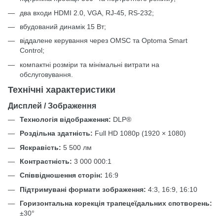
два входи HDMI 2.0, VGA, RJ-45, RS-232;
вбудований динамік 15 Вт;
віддалене керування через OMSC та Optoma Smart
Control;
компактні розміри та мінімальні витрати на
обслуговування.
Технічні характеристики
Дисплей / Зображення
Технологія відображення:
DLP®
Роздільна здатність:
Full HD 1080p (1920 × 1080)
Яскравість:
5 500 лм
Контрастність:
3 000 000:1
Співвідношення сторін:
16:9
Підтримувані формати зображення:
4:3, 16:9, 16:10
Горизонтальна корекція трапецеїдальних спотворень:
±30°