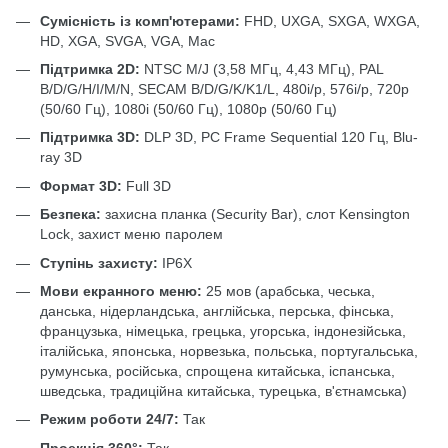
Сумісність із комп'ютерами:
FHD, UXGA, SXGA, WXGA,
HD, XGA, SVGA, VGA, Mac
Підтримка 2D:
NTSC M/J (3,58 МГц, 4,43 МГц), PAL
B/D/G/H/I/M/N, SECAM B/D/G/K/K1/L, 480i/p, 576i/p, 720p
(50/60 Гц), 1080i (50/60 Гц), 1080p (50/60 Гц)
Підтримка 3D:
DLP 3D, PC Frame Sequential 120 Гц, Blu-
ray 3D
Формат 3D:
Full 3D
Безпека:
захисна планка (Security Bar), слот Kensington
Lock, захист меню паролем
Ступінь захисту:
IP6X
Мови екранного меню:
25 мов (арабська, чеська,
данська, нідерландська, англійська, перська, фінська,
французька, німецька, грецька, угорська, індонезійська,
італійська, японська, норвезька, польська, португальська,
румунська, російська, спрощена китайська, іспанська,
шведська, традиційна китайська, турецька, в'єтнамська)
Режим роботи 24/7:
Так
Проекція 360°:
Так