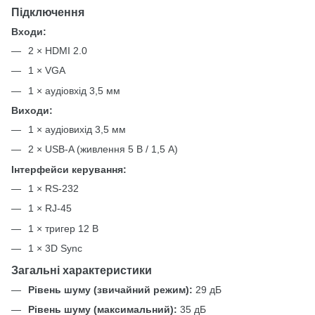
Підключення
Входи:
2 × HDMI 2.0
1 × VGA
1 × аудіовхід 3,5 мм
Виходи:
1 × аудіовихід 3,5 мм
2 × USB-A (живлення 5 В / 1,5 А)
Інтерфейси керування:
1 × RS-232
1 × RJ-45
1 × тригер 12 В
1 × 3D Sync
Загальні характеристики
Рівень шуму (звичайний режим):
29 дБ
Рівень шуму (максимальний):
35 дБ