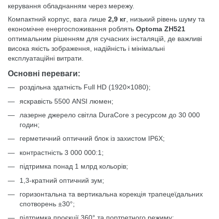
керування обладнанням через мережу.
Компактний корпус, вага лише
2,9 кг
, низький рівень шуму та
економічне енергоспоживання роблять
Optoma ZH521
оптимальним рішенням для сучасних інсталяцій, де важливі
висока якість зображення, надійність і мінімальні
експлуатаційні витрати.
Основні переваги:
роздільна здатність Full HD (1920×1080);
яскравість 5500 ANSI люмен;
лазерне джерело світла DuraCore з ресурсом до 30 000
годин;
герметичний оптичний блок із захистом IP6X;
контрастність 3 000 000:1;
підтримка понад 1 млрд кольорів;
1,3-кратний оптичний зум;
горизонтальна та вертикальна корекція трапецеїдальних
спотворень ±30°;
підтримка проєкції 360° та портретного режиму;