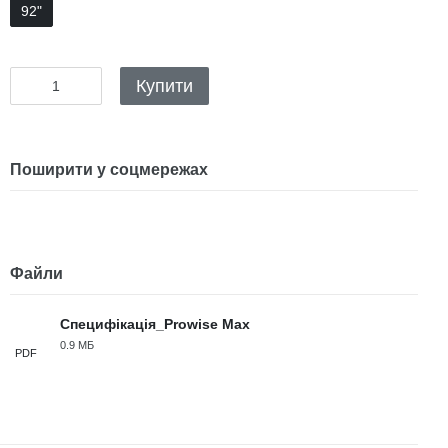
92"
Купити
Поширити у соцмережах
Файли
Специфікація_Prowise Max
0.9 МБ
PDF