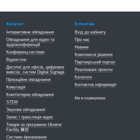
Каталог
Клієнтам
Інтерактивне обладнання
Вхід до кабінету
Обладнання для відео та
Про нас
аудіоконференцій
Новини
Конференц-системи
Комплексні рішення
Відеостіни
Партнерський портал
Дисплеї для офісів, цифрових
Реалізовані проєкти
вивісок, систем Digital Signage
Каталоги
Проєкційне обладнання
Контактна інформація
Комутація
Комп'ютерне обладнання
Ми в соцмережах
STEM
Звукове обладнання
Запис і трансляція відео
Товари за програмою Ukraine
Facility 🟦🟨
Системи бронювання