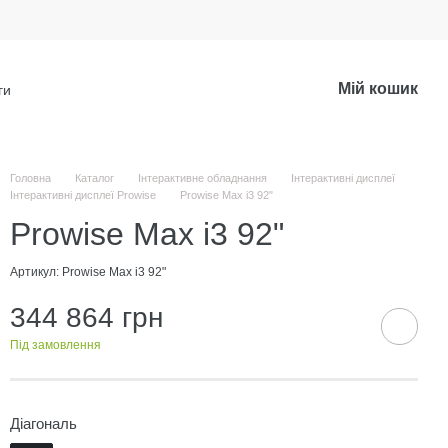
Мій кошик
ги
Головна
Каталог
Інтерактивне обладнання
Інтерактивні дисплеї
Інтерактивні дисплеї Prowise
Prowise Max i3 92"
Prowise Max i3 92"
Артикул: Prowise Max i3 92"
344 864 грн
Під замовлення
Діагональ