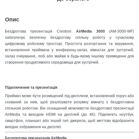
Опис
Бездротова презентація Crestron
AirMedia 3000
(AM-3000-WF)
забезпечує безпечну бездротову спільну роботу у сучасному
цифровому робочому просторі. Простота розгортання та керування,
встановлення приймача у конференц-залах, кімнатах для зустрічей,
залах очікування, лобі або майже в будь-якому іншому приміщенні для
створення продуктивного середовища для зустрічей.
Підключення та презентація
Приймач може бути розміщений під дисплеєм, встановлений поруч або
схований за ним, щоб реалізувати розумну кімнату з бездротовою
спільною роботою. Він оснащений можливістю бездротової презентації
AirMedia та виходом HDMI на дисплей (до 4K). Підключіть ноутбук,
смартфон, планшет або інший тип джерела, щоб миттєво відобразити
вихідне зображення на дисплеї.
Бездротова презентація AirMedia