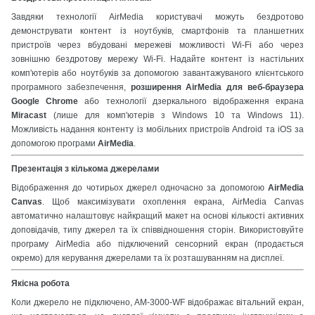
Завдяки технології AirMedia користувачі можуть бездротово
демонструвати контент із ноутбуків, смартфонів та планшетних
пристроїв через вбудовані мережеві можливості Wi-Fi або через
зовнішню бездротову мережу Wi-Fi. Надайте контент із настільних
комп'ютерів або ноутбуків за допомогою завантажуваного клієнтського
програмного забезпечення,
розширення AirMedia для веб-браузера
Google Chrome
або технології дзеркального відображення екрана
Miracast
(лише для комп'ютерів з Windows 10 та Windows 11).
Можливість надання контенту із мобільних пристроїв Android та iOS за
допомогою програми
AirMedia
.
Презентація з кількома джерелами
Відображення до чотирьох джерел одночасно за допомогою
AirMedia
Canvas
. Щоб максимізувати охоплення екрана, AirMedia Canvas
автоматично налаштовує найкращий макет на основі кількості активних
доповідачів, типу джерел та їх співвідношення сторін. Використовуйте
програму AirMedia або підключений сенсорний екран (продається
окремо) для керування джерелами та їх розташуванням на дисплеї.
Якісна робота
Коли джерело не підключено, AM-3000-WF відображає вітальний екран,