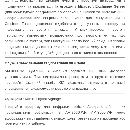
що настроюється, на дисплеї кімнати з простими інструкціями з
підключення та презентації.
Інтеграція з Microsoft Exchange Server
(для користувачів програмного забезпечення Outlook та Microsoft 365).
Google Calendar або програмне забезпечення для планування кімнат
Crestron Fusion дозволяє відображати доступність простору та
інформацію про зустрічі на екрані. У міру просування зустрічі
періодично з'являються повідомлення, що вказують як час, що
залишився на зустрічі, так і наступний запланований захід. Спливаючі
повідомлення, надіслані з Crestron Fusion, також можуть з'являтися у
разі надзвичайної ситуації або для доставки важливого оголошення.
Служба забезпечення та управління XiO Cloud
AM-3000-WF сумісний з хмарним сервісом XiO, який дозволяє
установникам та ІТ-менеджерам легко розгортати та керувати тисячами
пристроїв. Хмарний сервіс XiO дозволяє отримувати системні
оповіщення, а також керувати мережею та надавати їх.
Функціональність Digital Signage
Інтегруйте програму для цифрових вивісок Appspace або інших
постачальників веб-вивісок із AM-3000-WF. AM-3000-WF може
відображати вміст цифрових вивісок, коли презентація не зроблена або
коли кімната не зайнята.