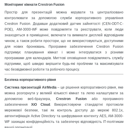
Моніторинг кімнати Crestron Fusion
Простір для презентацій можна керувати та централізовано
контролювати за допомогою служби корпоративного управління
Crestron Fusion. Додавши додатковий датчик зайнятості (CEN-ODT-C-
POE), AM-3000-WF може повідомляти та реєструвати, коли люди
знаходяться в приміщенні, включати та вимикати дисплей відповідним
чином, а також робити простори, що не використовуються, доступними
для нових бронювань. Програмне забезпечення Crestron Fusion
підтримує планування кімнат і може інтегруватися з різними
програмами для календарів. Миттєві оповіщення повідомляють службу
підтримки, щоб швидко вирішити будь-які проблеми та максимізувати
час безвідмовної роботи та робочого процесу.
Безпека корпоративного рівня
Система презентацій AirMedia
– це рішення корпоративного рівня, яке
можна розгорнути у великій кількості кімнат та легко налаштувати за
допомогою веб-браузера,
Crestron Fusion
або програмного
забезпечення
XiO Cloud
. Використовуючи стандартні протоколи
мережевої безпеки, такі як контроль доступу до мережі 802.1x,
автентифікація Active Directory та шифрування контенту AES, AM-3000-
WF захищає конфіденційність та забезпечує відповідність ІТ-політикам
вашої організації.