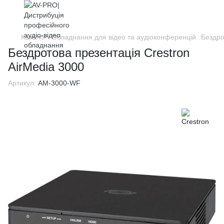
Каталог
Обладнання для відео та аудіоконференцій
Бездро
Бездротова презентація Crestron
AirMedia 3000
Артикул:
AM-3000-WF