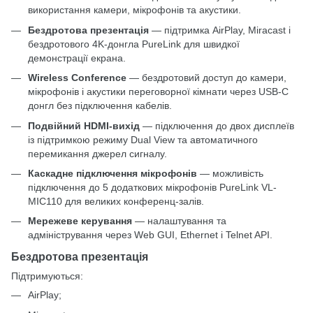
використання камери, мікрофонів та акустики.
Бездротова презентація
— підтримка AirPlay, Miracast і
бездротового 4K-донгла PureLink для швидкої
демонстрації екрана.
Wireless Conference
— бездротовий доступ до камери,
мікрофонів і акустики переговорної кімнати через USB-C
донгл без підключення кабелів.
Подвійний HDMI-вихід
— підключення до двох дисплеїв
із підтримкою режиму Dual View та автоматичного
перемикання джерел сигналу.
Каскадне підключення мікрофонів
— можливість
підключення до 5 додаткових мікрофонів PureLink VL-
MIC110 для великих конференц-залів.
Мережеве керування
— налаштування та
адміністрування через Web GUI, Ethernet і Telnet API.
Бездротова презентація
Підтримуються:
AirPlay;