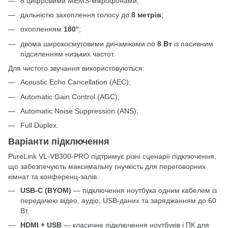
8 цифровими MEMS-мікрофонами;
дальністю захоплення голосу до
8 метрів
;
охопленням
180°
;
двома широкосмуговими динаміками по
8 Вт
із пасивним
підсиленням низьких частот.
Для чистого звучання використовуються:
Acoustic Echo Cancellation (AEC);
Automatic Gain Control (AGC);
Automatic Noise Suppression (ANS);
Full Duplex.
Варіанти підключення
PureLink VL-VB300-PRO підтримує різні сценарії підключення,
що забезпечують максимальну гнучкість для переговорних
кімнат та конференц-залів.
USB-C (BYOM)
— підключення ноутбука одним кабелем із
передачею відео, аудіо, USB-даних та заряджанням до 60
Вт.
HDMI + USB
— класичне підключення ноутбуків і ПК для