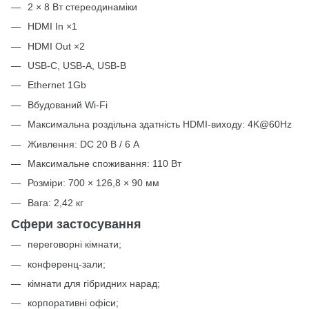
2 × 8 Вт стереодинаміки
HDMI In ×1
HDMI Out ×2
USB-C, USB-A, USB-B
Ethernet 1Gb
Вбудований Wi-Fi
Максимальна роздільна здатність HDMI-виходу: 4K@60Hz
Живлення: DC 20 В / 6 А
Максимальне споживання: 110 Вт
Розміри: 700 × 126,8 × 90 мм
Вага: 2,42 кг
Сфери застосування
переговорні кімнати;
конференц-зали;
кімнати для гібридних нарад;
корпоративні офіси;