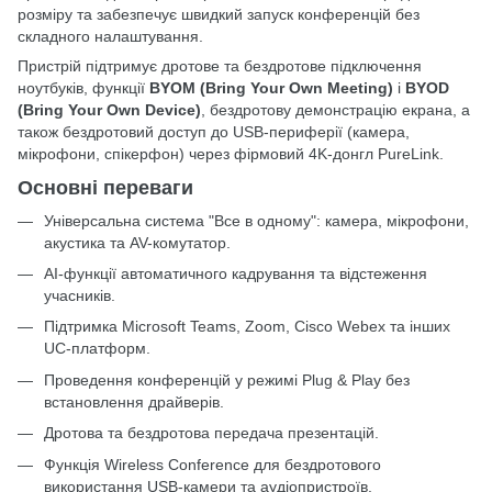
розміру та забезпечує швидкий запуск конференцій без
складного налаштування.
Пристрій підтримує дротове та бездротове підключення
ноутбуків, функції
BYOM (Bring Your Own Meeting)
і
BYOD
(Bring Your Own Device)
, бездротову демонстрацію екрана, а
також бездротовий доступ до USB-периферії (камера,
мікрофони, спікерфон) через фірмовий 4K-донгл PureLink.
Основні переваги
Універсальна система "Все в одному": камера, мікрофони,
акустика та AV-комутатор.
AI-функції автоматичного кадрування та відстеження
учасників.
Підтримка Microsoft Teams, Zoom, Cisco Webex та інших
UC-платформ.
Проведення конференцій у режимі Plug & Play без
встановлення драйверів.
Дротова та бездротова передача презентацій.
Функція Wireless Conference для бездротового
використання USB-камери та аудіопристроїв.