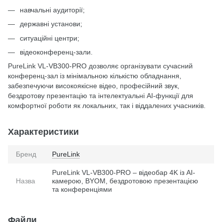
навчальні аудиторії;
державні установи;
ситуаційні центри;
відеоконференц-зали.
PureLink VL-VB300-PRO дозволяє організувати сучасний
конференц-зал із мінімальною кількістю обладнання,
забезпечуючи високоякісне відео, професійний звук,
бездротову презентацію та інтелектуальні AI-функції для
комфортної роботи як локальних, так і віддалених учасників.
Характеристики
Бренд
PureLink
PureLink VL-VB300-PRO – відеобар 4K із AI-
Назва
камерою, BYOM, бездротовою презентацією
та конференціями
Файли