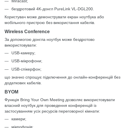
Miracast;
бездротовий 4K-донгл PureLink VL-DGL200.
Користувач може демонструвати екран ноутбука або
мобільного пристрою без використання кабелів.
Wireless Conference
За допомогою донгла ноутбук може бездротово
використовувати:
USB-камеру;
USB-мікрофони;
USB-спікерфон;
що значно спрощує підключення до онлайн-конференцій без
додаткових кабелів.
BYOM
Функція Bring Your Own Meeting дозволяє використовувати
власний ноутбук для проведення конференцій із
застосуванням усіх ресурсів переговорної кімнати:
камери;
мікрофонів;