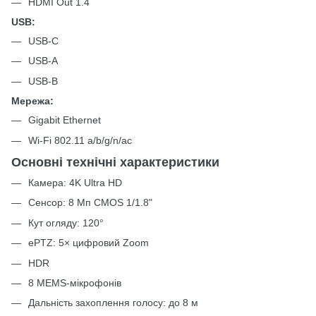
HDMI Out 1.4
USB:
USB-C
USB-A
USB-B
Мережа:
Gigabit Ethernet
Wi-Fi 802.11 a/b/g/n/ac
Основні технічні характеристики
Камера: 4K Ultra HD
Сенсор: 8 Мп CMOS 1/1.8"
Кут огляду: 120°
ePTZ: 5× цифровий Zoom
HDR
8 MEMS-мікрофонів
Дальність захоплення голосу: до 8 м