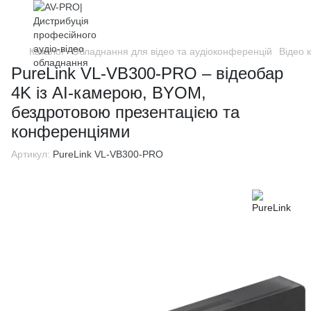
Каталог
Обладнання для відео та аудіоконференцій
Відео 
PureLink VL-VB300-PRO – відеобар
4K із AI-камерою, BYOM,
бездротовою презентацією та
конференціями
Артикул:
PureLink VL-VB300-PRO