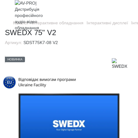
Каталог
Інтерактивне обладнання
Інтерактивні дисплеї
Інт
SWEDX 75" V2
Артикул:
SDST75K7-08 V2
НОВИНКА