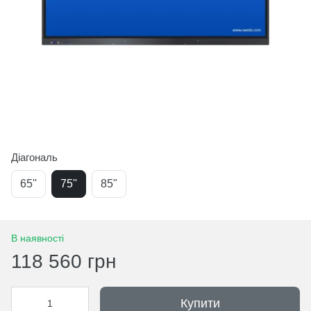
Діагональ
65''
75''
85"
В наявності
118 560 грн
Купити