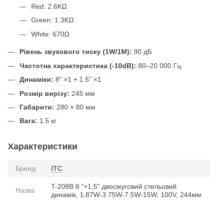
Red: 2.6KΩ
Green: 1.3KΩ
White: 670Ω
Рівень звукового тиску (1W/1M):
90 дБ
Частотна характеристика (-10dB):
80–20 000 Гц
Динаміки:
8" ×1 + 1.5" ×1
Розмір вирізу:
245 мм
Габарити:
280 × 80 мм
Вага:
1.5 кг
Характеристики
Бренд
ITC
T-208B 8 "+1,5" двосмуговий стельовий
Назва
динамік, 1.87W-3.75W-7.5W-15W, 100V, 244мм