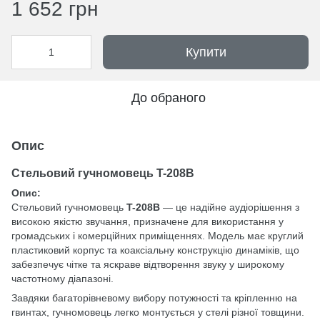
1 652 грн
Купити
До обраного
Опис
Стельовий гучномовець
T-208B
Опис:
Стельовий гучномовець
T-208B
— це надійне аудіорішення з
високою якістю звучання, призначене для використання у
громадських і комерційних приміщеннях. Модель має круглий
пластиковий корпус та коаксіальну конструкцію динаміків, що
забезпечує чітке та яскраве відтворення звуку у широкому
частотному діапазоні.
Завдяки багаторівневому вибору потужності та кріпленню на
гвинтах, гучномовець легко монтується у стелі різної товщини.