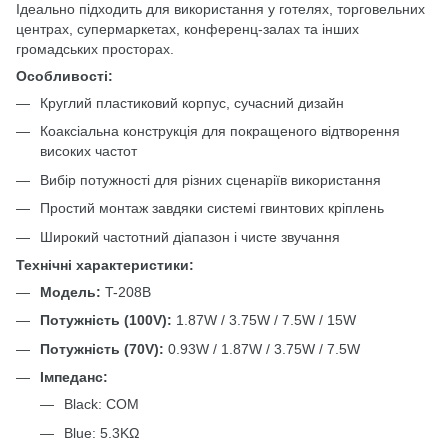
Ідеально підходить для використання у готелях, торговельних
центрах, супермаркетах, конференц-залах та інших
громадських просторах.
Особливості:
Круглий пластиковий корпус, сучасний дизайн
Коаксіальна конструкція для покращеного відтворення
високих частот
Вибір потужності для різних сценаріїв використання
Простий монтаж завдяки системі гвинтових кріплень
Широкий частотний діапазон і чисте звучання
Технічні характеристики:
Модель:
T-208B
Потужність (100V):
1.87W / 3.75W / 7.5W / 15W
Потужність (70V):
0.93W / 1.87W / 3.75W / 7.5W
Імпеданс:
Black: COM
Blue: 5.3KΩ