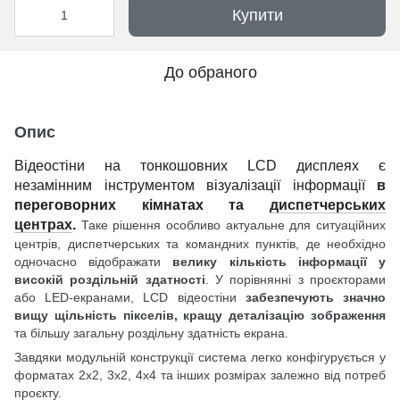
Купити
До обраного
Опис
Відеостіни на тонкошовних LCD дисплеях є
незамінним інструментом візуалізації інформації
в
переговорних кімнатах та
диспетчерських
центрах
.
Таке рішення особливо актуальне для ситуаційних
центрів, диспетчерських та командних пунктів, де необхідно
одночасно відображати
велику кількість інформації у
високій роздільній здатності
. У порівнянні з проєкторами
або LED-екранами, LCD відеостіни
забезпечують значно
вищу щільність пікселів, кращу деталізацію зображення
та більшу загальну роздільну здатність екрана.
Завдяки модульній конструкції система легко конфігурується у
форматах 2x2, 3x2, 4x4 та інших розмірах залежно від потреб
проєкту.