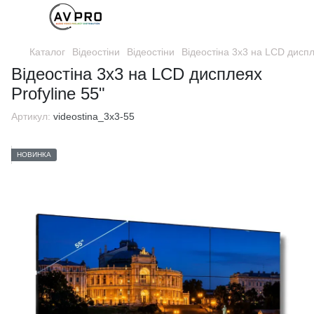
Каталог
Відеостіни
Відеостіни
Відеостіна 3х3 на LCD диспле
Відеостіна 3х3 на LCD дисплеях
Profyline 55"
Артикул:
videostinа_3х3-55
НОВИНКА