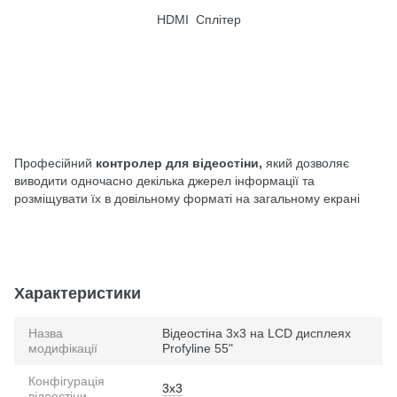
HDMI Сплітер
Професійний
контролер для відеостіни,
який дозволяє
виводити одночасно декілька джерел інформації та
розміщувати їх в довільному форматі на загальному екрані
Характеристики
Назва
Відеостіна 3х3 на LCD дисплеях
модифікації
Profyline 55"
Конфігурація
3x3
відеостіни