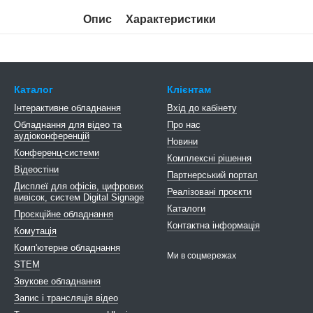
Опис
Характеристики
Каталог
Клієнтам
Інтерактивне обладнання
Вхід до кабінету
Обладнання для відео та
Про нас
аудіоконференцій
Новини
Конференц-системи
Комплексні рішення
Відеостіни
Партнерський портал
Дисплеї для офісів, цифрових
Реалізовані проєкти
вивісок, систем Digital Signage
Каталоги
Проєкційне обладнання
Контактна інформація
Комутація
Комп'ютерне обладнання
Ми в соцмережах
STEM
Звукове обладнання
Запис і трансляція відео