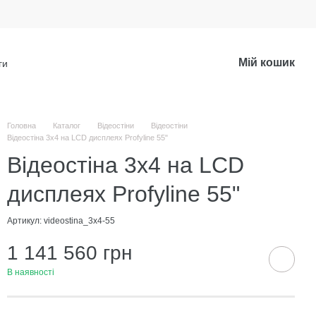
Мій кошик
ги
Головна
Каталог
Відеостіни
Відеостіни
Відеостіна 3х4 на LCD дисплеях Profyline 55"
Відеостіна 3х4 на LCD
дисплеях Profyline 55"
Артикул: videostinа_3х4-55
1 141 560 грн
В наявності