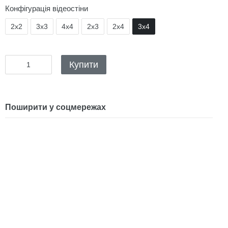
Конфігурація відеостіни
2x2
3x3
4x4
2x3
2x4
3x4
Купити
Поширити у соцмережах