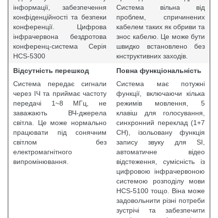
інформації, забезпечення
Система вільна від
конфіденційності та безпеки
проблем, спричинених
конференції. Цифрова
кабелем таких як обриви та
інфрачервона бездротова
знос кабелю. Це може бути
конференц-система Серія
швидко встановлено без
HCS-5300
кнструктивних заходів.
Відсутність перешкод
Повна функціональність
Система передає сигнали
Система має потужні
через ІЧ та приймає частоту
функції, включаючи кілька
передачі 1~8 МГц, не
режимів мовлення, 5
заважають ВЧ-джерела
клавіш для голосування,
світла. Це може нормально
синхронний переклад (1+7
працювати під сонячним
СН), ізольовану функція
світлом без
запису звуку для SI,
електромагнітного
автоматичне відео
випромінювання.
відстеження, сумісність із
цифровою інфрачервоною
системою розподілу мови
HCS-5100 тощо. Віна може
задовольнити різні потреби
зустрічі та забезпечити