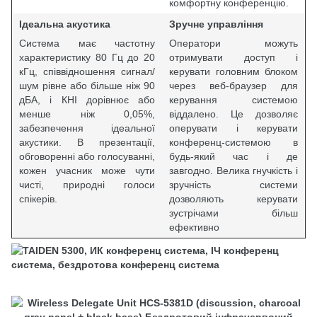
комфортну конференцію.
Ідеальна акустика
Зручне управління
Система має частотну
Оператори можуть
характеристику 80 Гц до 20
отримувати доступ і
кГц, співвідношення сигнал/
керувати головним блоком
шум рівне або більше ніж 90
через веб-браузер для
дБА, і КНІ дорівнює або
керування системою
менше ніж 0,05%,
віддалено. Це дозволяє
забезпечення ідеальної
оперувати і керувати
акустики. В презентації,
конференц-системою в
обговоренні або голосуванні,
будь-який час і де
кожен учасник може чути
завгодно. Велика гнучкість і
чисті, природні голоси
зручність системи
спікерів.
дозволяють керувати
зустрічами більш
ефективно