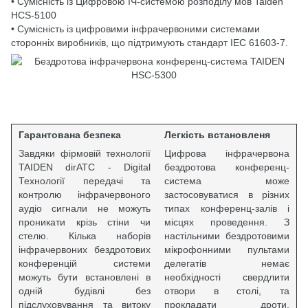
• Сумісність із Цифровою ІЧ-системою розподілу мов Taiden
HCS-5100
• Сумісність із цифровими інфрачервоними системами
сторонніх виробників, що підтримують стандарт IEC 61603-7.
Гарантована безпека
Легкість встановленя
Завдяки фірмовій технології
Цифрова інфрачервона
TAIDEN dirATC - Digital
бездротова конференц-
Технології передачі та
система може
контролю інфрачервоного
застосовуватися в різних
аудіо сигнали не можуть
типах конференц-залів і
проникати крізь стіни чи
місцях проведення. З
стелю. Кілька наборів
настільними бездротовими
інфрачервоних бездротових
мікрофонними пультами
конференцій системи
делегатів немає
можуть бути встановлені в
необхідності свердлити
одній будівлі без
отвори в столі, та
підслуховування та витоку
прокладати дроти.