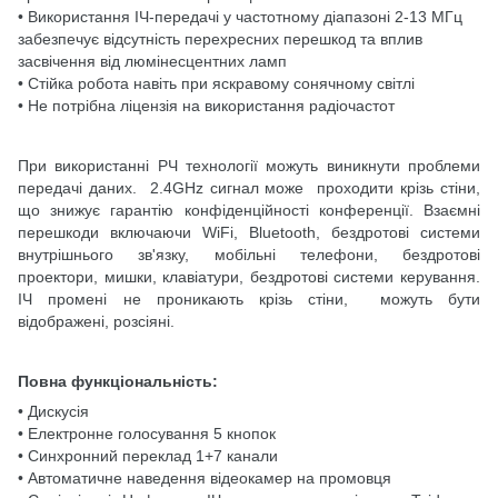
• Використання ІЧ-передачі у частотному діапазоні 2-13 МГц
забезпечує відсутність перехресних перешкод та вплив
засвічення від люмінесцентних ламп
• Стійка робота навіть при яскравому сонячному світлі
• Не потрібна ліцензія на використання радіочастот
При використанні РЧ технології можуть виникнути проблеми
передачі даних. 2.4GHz сигнал може проходити крізь стіни,
що знижує гарантію конфіденційності конференції. Взаємні
перешкоди включаючи WiFi, Bluetooth, бездротові системи
внутрішнього зв'язку, мобільні телефони, бездротові
проектори, мишки, клавіатури, бездротові системи керування.
ІЧ промені не проникають крізь стіни, можуть бути
відображені, розсіяні.
Повна функціональність:
• Дискусія
• Електронне голосування 5 кнопок
• Синхронний переклад 1+7 канали
• Автоматичне наведення відеокамер на промовця