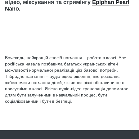
відео, міксування та стримінгу
Epiphan Pearl
Nano.
Вочевидь, найкращій спосіб навчання – робота в класі. Але
російська навала позбавила багатьох українських дітей
можливості нормальної реалізації цієї базової потреби.
Гібридне навчання – аудіо-відео рішення, яке дозволяє
забезпечити навчання дітей, які через різні обставини не є
присутніми в класі. Якісна аудіо-відео трансляція допомагає
дітям бути залученими в навчальний процес, бути
соціалізованими і бути в безпеці.