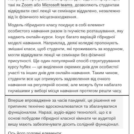
такі як
Zoom
або
Microsoft teams,
дозволяють студентам
відвідувати свої лекції чи семінари віддалено, незалежно
від їх фізичного місцезнаходження.
Модель гібридного класу поєднує в собі елемент
особистого навчання разом із гнучкістю розташування, яку
надають онлайн-курси. Існує багато варіацій гібридної
моделі навчання. Наприклад, деякі коледжі пропонують
змішані класи, щоб студенти, які проживають за кордоном,
могли відвідувати лекції чи семінари без фізичної
присутності. Ще один популярний спосіб структурування
курсу hyflex — це виділення окремих днів для особистої
участі та інших днів для онлайн-навчання. Таким чином,
студенти все ще отримують задоволення від очного
навчання на регулярній основі, але можуть бути набагато
гнучкішими у виборі місця навчання протягом решти часу.
Вперше впроваджене за часів пандемії, це рішення не
припиняє технічно вдосконалюватися та збагачуватися
функціоналом. Наразі, аудіо-відео технології, що є в
основі побудови гібридної класної кімнати чи аудиторії
вишу мають забезпечувати досить солідний функціонал.
Ось його головні елементи: