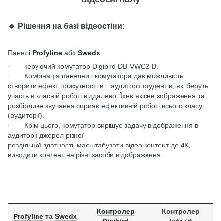
🔹 Рішення на базі відеостіни:
Панелі
Profyline
або
Swedx
· керуючий комутатор Digibird DB-VWC2-B.
· Комбінація панелей і комутатора дає можливість
створити ефект присутності в аудиторії студентів, які беруть
участь в класній роботі віддалено. Їхнє якісне зображення та
розбірливе звучання сприяє ефективній роботі всього класу
(аудиторії).
· Крім цього, комутатор вирішує задачу відображення в
аудиторії джерел різної
роздільної здатності, масштабувати відео контент до 4К,
виводити контент на різні засоби відображення.
Контролер
Контролер
Profyline
та
Swedx