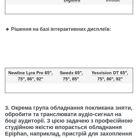
Digibird
Infobit
🔹 Рішення на базі інтерактивних дисплеїв:
Newline Lyra Pro 65'',
Swedx 65'',
Yesvision DT 65'',
75'', 86'', 92''
75'', 85''
75'', 86'', 92''
3. Окрема група обладнання покликана зняти,
обробити та транслювати аудіо-сигнал на
боці аудиторії. З цією задачею з професійною
студійною якістю впорається обладнання
Epiphan, наприклад, пристрій для захоплення