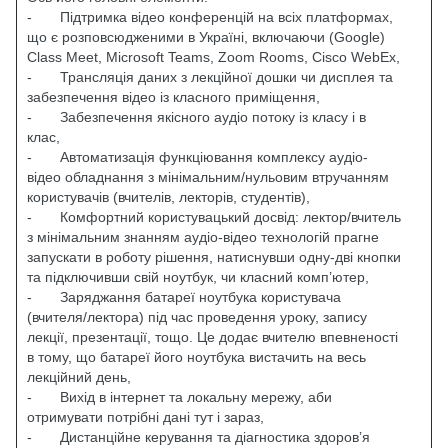
- Підтримка відео конференцій на всіх платформах,
що є розповсюдженими в Україні, включаючи (Google)
Class Meet, Microsoft Teams, Zoom Rooms, Cisco WebEx,
- Трансляція даних з лекційної дошки чи дисплея та
забезпечення відео із класного приміщення,
- Забезпечення якісного аудіо потоку із класу і в
клас,
- Автоматизація функціювання комплексу аудіо-
відео обладнання з мінімальним/нульовим втручанням
користувачів (вчителів, лекторів, студентів),
- Комфортний користувацький досвід: лектор/вчитель
з мінімальним знанням аудіо-відео технологій прагне
запускати в роботу рішення, натиснувши одну-дві кнопки
та підключивши свій ноутбук, чи класний комп’ютер,
- Заряджання батареї ноутбука користувача
(вчителя/лектора) під час проведення уроку, запису
лекції, презентації, тощо. Це додає вчителю впевненості
в тому, що батареї його ноутбука вистачить на весь
лекційний день,
- Вихід в інтернет та локальну мережу, аби
отримувати потрібні дані тут і зараз,
- Дистанційне керування та діагностика здоров’я