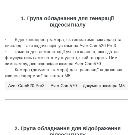
1. Група обладнання для генерації
відеосигналу
· Відеоконференц-камера, яка зніматиме викладача та
дисплеq. Таки задачі вирішує камера Aver Cam520 Pro3.
· камера для демонстрації учнів в класі та, яка здатна
фокусуватись саме на тому студенті, який говорить. Цим
вимогам чудово відповідає камера Aver Cam570.
· Камера (документ-камера) для трансляції додаткових
джерел інформації на кшталт M5
Aver Cam520 Pro3
Aver Cam570
Документ-камера М5
.
2. Група обладнання для відображення
відеосигналу