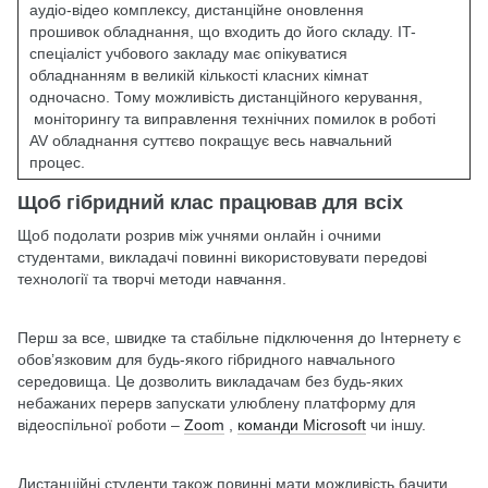
аудіо-відео комплексу, дистанційне оновлення
прошивок обладнання, що входить до його складу. IT-
спеціаліст учбового закладу має опікуватися
обладнанням в великій кількості класних кімнат
одночасно. Тому можливість дистанційного керування,
моніторингу та виправлення технічних помилок в роботі
AV обладнання суттєво покращує весь навчальний
процес.
Щоб гібридний клас працював для всіх
Щоб подолати розрив між учнями онлайн і очними
студентами, викладачі повинні використовувати передові
технології та творчі методи навчання.
Перш за все, швидке та стабільне підключення до Інтернету є
обов’язковим для будь-якого гібридного навчального
середовища. Це дозволить викладачам без будь-яких
небажаних перерв запускати улюблену платформу для
відеоспільної роботи –
Zoom
,
команди Microsoft
чи іншу.
Дистанційні студенти також повинні мати можливість бачити