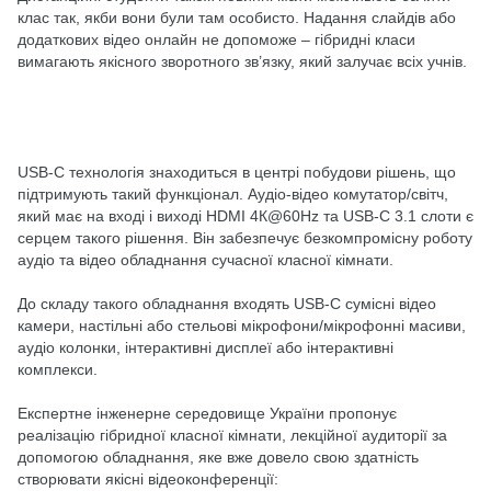
клас так, якби вони були там особисто. Надання слайдів або
додаткових відео онлайн не допоможе – гібридні класи
вимагають якісного зворотного зв’язку, який залучає всіх учнів.
USB-C технологія знаходиться в центрі побудови рішень, що
підтримують такий функціонал. Аудіо-відео комутатор/світч,
який має на вході і виході HDMI 4К@60Hz та USB-C 3.1 слоти є
серцем такого рішення. Він забезпечує безкомпромісну роботу
аудіо та відео обладнання сучасної класної кімнати.
До складу такого обладнання входять USB-C сумісні відео
камери, настільні або стельові мікрофони/мікрофонні масиви,
аудіо колонки, інтерактивні дисплеї або інтерактивні
комплекси.
Експертне інженерне середовище України пропонує
реалізацію гібридної класної кімнати, лекційної аудиторії за
допомогою обладнання, яке вже довело свою здатність
створювати якісні відеоконференції: