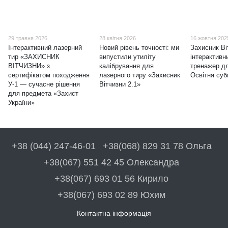
29 травня 2026
28 квітня 2026
16 жовтня 202
Інтерактивний лазерний
Новий рівень точності: ми
Захисник В
тир «ЗАХИСНИК
випустили утиліту
інтерактивн
ВІТЧИЗНИ» з
калібрування для
тренажер дл
сертифікатом походження
лазерного тиру «Захисник
Освітня суб
У-1 — сучасне рішення
Вітчизни 2.1»
для предмета «Захист
України»
+38 (044) 247-46-01
+38(068) 829 31 78 Ольга
+38(067) 551 42 45 Олександра
+38(067) 693 01 56 Кирило
+38(067) 693 02 89 Юхим
Контактна інформація