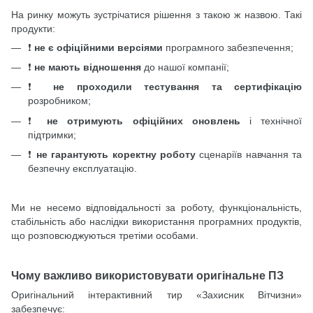
На ринку можуть зустрічатися рішення з такою ж назвою. Такі
продукти:
❗
не є офіційними версіями
програмного забезпечення;
❗
не мають відношення
до нашої компанії;
❗
не проходили тестування та сертифікацію
розробником;
❗
не отримують офіційних оновлень
і технічної
підтримки;
❗
не гарантують коректну роботу
сценаріїв навчання та
безпечну експлуатацію.
Ми не несемо відповідальності за роботу, функціональність,
стабільність або наслідки використання програмних продуктів,
що розповсюджуються третіми особами.
Чому важливо використовувати оригінальне ПЗ
Оригінальний інтерактивний тир «Захисник Вітчизни»
забезпечує: