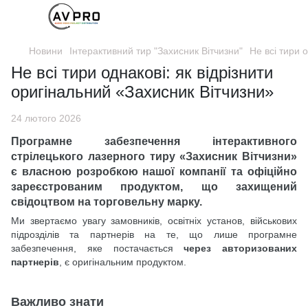
Новини
Інтерактивний тир "Захисник Вітчизни"
Не всі тири 
Не всі тири однакові: як відрізнити
оригінальний «Захисник Вітчизни»
24 лютого 2026
Програмне забезпечення інтерактивного
стрілецького лазерного тиру «Захисник Вітчизни»
є власною розробкою нашої компанії та офіційно
зареєстрованим продуктом, що захищений
свідоцтвом на торговельну марку.
Ми звертаємо увагу замовників, освітніх установ, військових
підрозділів та партнерів на те, що лише програмне
забезпечення, яке постачається
через авторизованих
партнерів
, є оригінальним продуктом.
Важливо знати