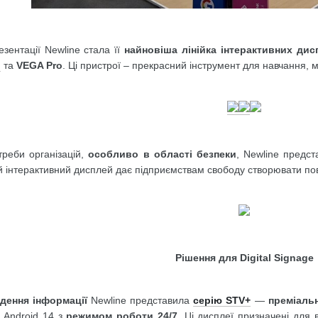
зентації Newline стала її
найновіша лінійка інтерактивних дис
o
та
VEGA Pro
. Ці пристрої – прекрасний інструмент для навчання, 
треби організацій,
особливо в області безпеки
, Newline предс
й інтерактивний дисплей дає підприємствам свободу створювати по
Рішення для Digital Signage
дення інформації
Newline представила
серію STV+
—
преміальн
 Android 14 з
режимом роботи 24/7
. Ці дисплеї призначені для 