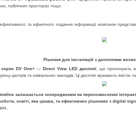
нах, публічних просторах тощо.
ефективного та ефектного подання інформації компанія предста
Рішення для інсталяцій з дисплеями велик
серію DV One+
—
Direct View LED дисплеї
, що пропонують ви
енц-центрів та навчальних закладів. Ці дисплеї вражають якістю та
ewline залишається зосередженим на переосмисленні інтеракт
оботи, освіті, яка цікава, та ефективних рішеннях з digital s
іті.