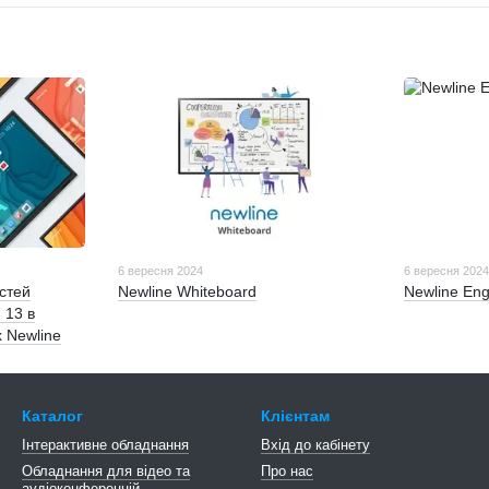
6 вересня 2024
6 вересня 202
стей
Newline Whiteboard
Newline En
 13 в
 Newline
Каталог
Клієнтам
Інтерактивне обладнання
Вхід до кабінету
Обладнання для відео та
Про нас
аудіоконференцій