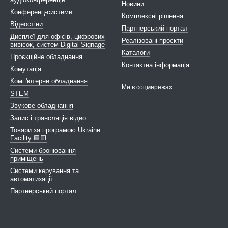
Новини
Конференц-системи
Комплексні рішення
Відеостіни
Партнерський портал
Дисплеї для офісів, цифрових
Реалізовані проєкти
вивісок, систем Digital Signage
Каталоги
Проєкційне обладнання
Контактна інформація
Комутація
Комп'ютерне обладнання
Ми в соцмережах
STEM
Звукове обладнання
Запис і трансляція відео
Товари за програмою Ukraine
Facility 🟦🟨
Системи бронювання
приміщень
Cистеми керування та
автоматизації
Партнерський портал