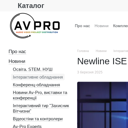
Каталог
Перейти до основного контенту
Про нас
Новини
Комплек
Контактна інформація
Про нас
Головна
Новини
Інтеракти
Newline ISE
Новини
Освіта. STEM. НУШ
3 березня 2025
Інтерактивне обладнання
Конференц-обладнання
Новини Av-Pro, виставки та
конференції
Інтерактивний тир "Захисник
Вітчизни"
Відеостіни та контролери
Av-Pro Experts