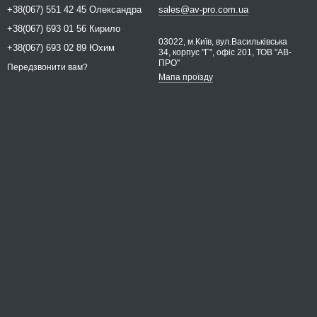
+38(067) 551 42 45 Олександра
sales@av-pro.com.ua
+38(067) 693 01 56 Кирило
03022, м.Київ, вул.Васильківська
+38(067) 693 02 89 Юхим
34, корпус "Г", офіс 201, ТОВ "АВ-
ПРО"
Передзвонити вам?
Мапа проїзду