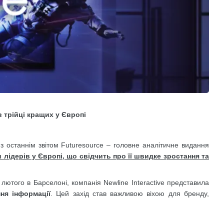
 трійці кращих у Європі
 з останнім звітом Futuresource – головне аналітичне видання
лідерів у Європі, що свідчить про її швидке зростання та
 лютого в Барселоні, компанія Newline Interactive представила
ня інформації
. Цей захід став важливою віхою для бренду,