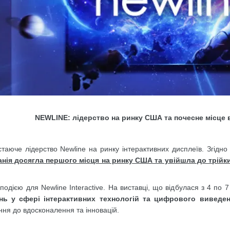
NEWLINE: лідерство на ринку США та почесне місце в
таюче лідерство Newline на ринку інтерактивних дисплеїв. Згідно
нія досягла першого місця на ринку США та увійшла до трійки 
одією для Newline Interactive. На виставці, що відбулася з 4 по 7
нь у сфері інтерактивних технологій та цифрового виведен
ня до вдосконалення та інновацій.