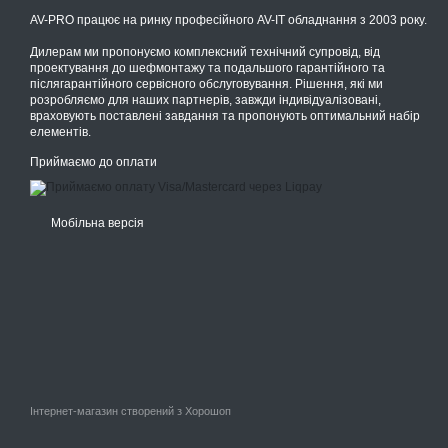
AV-PRO працює на ринку професійного AV-IT обладнання з 2003 року.
Дилерам ми пропонуємо комплексний технічний супровід, від
проектування до шефмонтажу та подальшого гарантійного та
післягарантійного сервісного обслуговування. Рішення, які ми
розробляємо для наших партнерів, завжди індивідуалізовані,
враховують поставлені завдання та пропонують оптимальний набір
елементів.
Приймаємо до оплати
Мобільна версія
Інтернет-магазин створений з Хорошоп