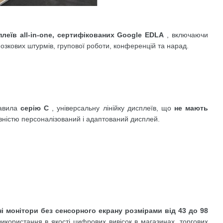
плеїв all-in-one, сертифікованих Google EDLA
, включаючи
мозкових штурмів, групової роботи, конференцій та нарад.
тавила
серію C
, універсальну лінійку дисплеїв, що
не мають
вністю персоналізований і адаптований дисплей.
і монітори без сенсорного екрану розмірами від 43 до 98
використання в якості цифрових вивісок в магазинах, торгових