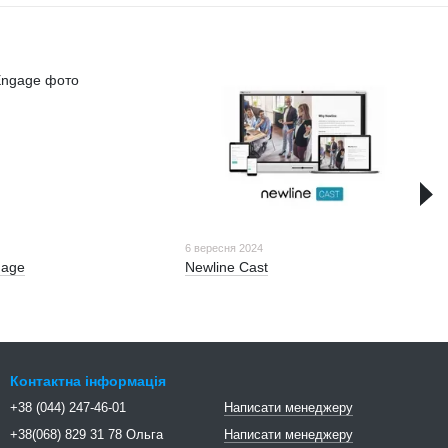
4
6 вересня 2024
gage
Newline Cast
Контактна інформація
+38 (044) 247-46-01
Написати менеджеру
+38(068) 829 31 78 Ольга
Написати менеджеру