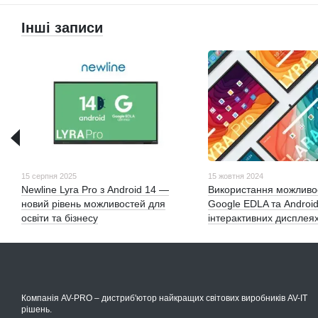
Інші записи
15 серпня 2025
15 жовтня 2024
Newline Lyra Pro з Android 14 —
Використання можливо
новий рівень можливостей для
Google EDLA та Android
освіти та бізнесу
інтерактивних дисплеях
Компанія AV-PRO – дистриб'ютор найкращих світових виробників AV-IT
рішень.