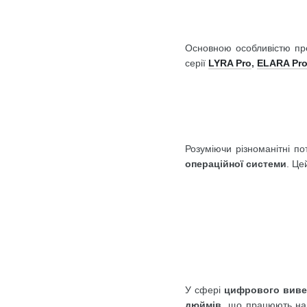
Основною особливістю пре
серії
LYRA Pro
,
ELARA Pr
Розуміючи різноманітні по
операційної системи
. Це
У сфері
цифрового виве
дюймів
, що працюють на